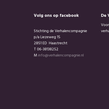
Footer
Volg ons op facebook
De 
Voor
Stichting de Verhalencompagnie
verh
p/a Liezeweg 15
2851 ED Haastrecht
T 06-38138252
M
info@verhalencompagnie.nl