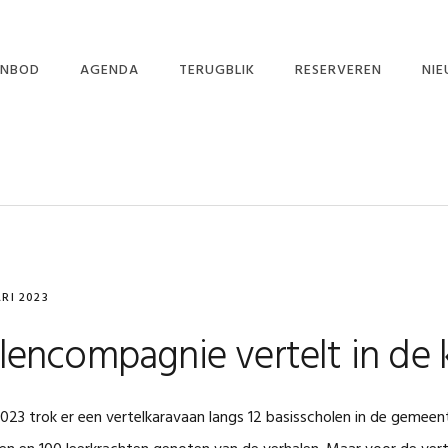
NBOD
AGENDA
TERUGBLIK
RESERVEREN
NI
RHALENCAFÉ
IN 
RTELLER IN DE KLAS
NIE
RTELLENDER-WIJS
BASISSCHOLEN
KRIMPENERWAARD
STIVAL VERHALEN
SSEN OUD EN
EUW 2025
RI 2023
ORSTELLINGEN
lencompagnie vertelt in de 
i 2023 trok er een vertelkaravaan langs 12 basisscholen in de geme