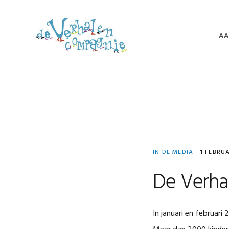
Spring
Door
Spring
naar
naar
naar
de
de
de
AA
hoofdnavigatie
hoofd
voettekst
inhoud
VE
VE
VE
FE
TU
NI
IN DE MEDIA
·
1 FEBRUA
VO
De Verha
In januari en februar