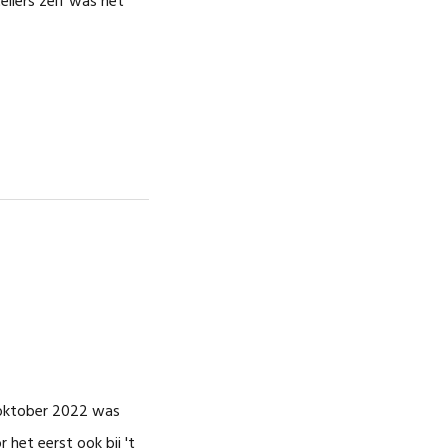
llers zelf was het
 oktober 2022 was
het eerst ook bij 't