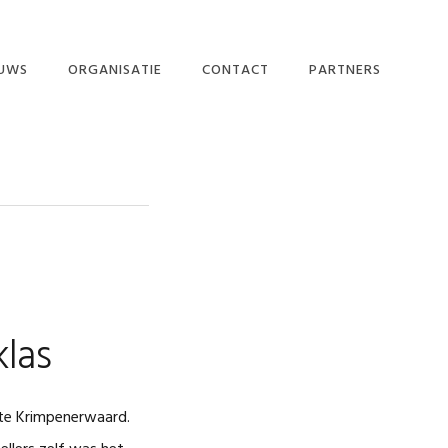
EUWS
ORGANISATIE
CONTACT
PARTNERS
DE MEDIA
MISSIE EN
DOELSTELLING
UWSBRIEF
BESTUUR EN
WERKGROEPEN
GULLE GEVERS
PARTNERS
PRIVACY POLICY
klas
ente Krimpenerwaard.