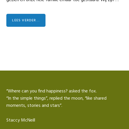
gezien en onze hele familie ernaar toe gestuurd. Wij zijn …
LEES VERDER...
“Where can you find happiness? asked the fox.
“In the simple things”, replied the moon, “like shared
moments, stories and stars”.
Staccy McNeill