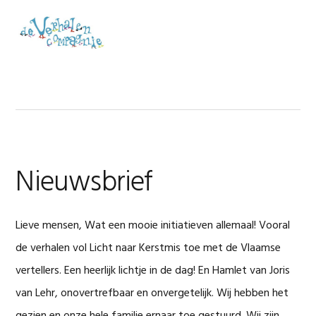
Spring
Door
Spring
naar
naar
naar
MENU
de
de
de
hoofdnavigatie
hoofd
voettekst
inhoud
Nieuwsbrief
Lieve mensen, Wat een mooie initiatieven allemaal! Vooral
de verhalen vol Licht naar Kerstmis toe met de Vlaamse
vertellers. Een heerlijk lichtje in de dag! En Hamlet van Joris
van Lehr, onovertrefbaar en onvergetelijk. Wij hebben het