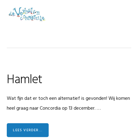
Spring
Door
Spring
naar
naar
naar
MENU
de
de
de
hoofdnavigatie
hoofd
voettekst
inhoud
Hamlet
Wat fijn dat er toch een alternatief is gevonden! Wij komen
heel graag naar Concordia op 13 december. …
LEES VERDER...