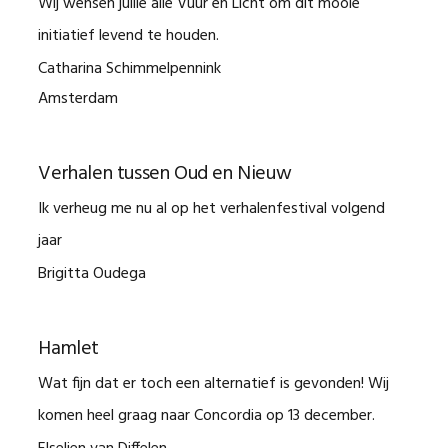
Wij wensen jullie alle Vuur en Licht om dit mooie
initiatief levend te houden.
Catharina Schimmelpennink
Amsterdam
Verhalen tussen Oud en Nieuw
Ik verheug me nu al op het verhalenfestival volgend
jaar
Brigitta Oudega
Hamlet
Wat fijn dat er toch een alternatief is gevonden! Wij
komen heel graag naar Concordia op 13 december.