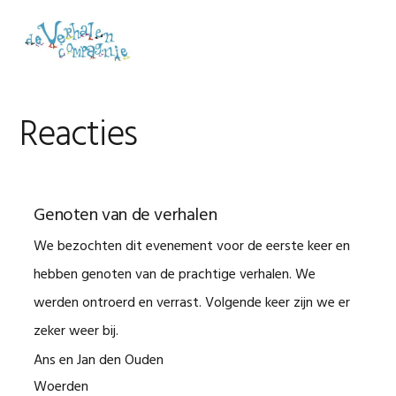
Spring
Door
Spring
naar
naar
naar
MENU
de
de
de
hoofdnavigatie
hoofd
voettekst
inhoud
Reacties
Genoten van de verhalen
We bezochten dit evenement voor de eerste keer en
hebben genoten van de prachtige verhalen. We
werden ontroerd en verrast. Volgende keer zijn we er
zeker weer bij.
Ans en Jan den Ouden
Woerden