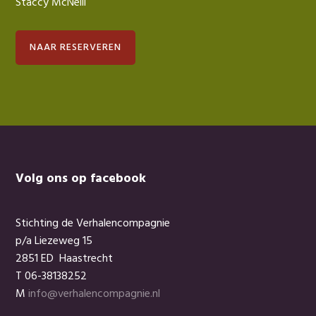
Staccy McNeill
NAAR RESERVEREN
Footer
Volg ons op facebook
Stichting de Verhalencompagnie
p/a Liezeweg 15
2851 ED Haastrecht
T 06-38138252
M
info@verhalencompagnie.nl