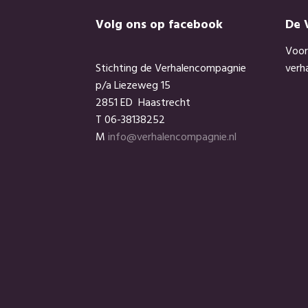
Footer
Volg ons op facebook
De 
Voor
Stichting de Verhalencompagnie
verh
p/a Liezeweg 15
2851 ED Haastrecht
T 06-38138252
M
info@verhalencompagnie.nl