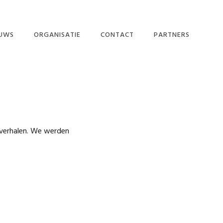
EUWS
ORGANISATIE
CONTACT
PARTNERS
DE MEDIA
MISSIE EN
DOELSTELLING
UWSBRIEF
BESTUUR EN
WERKGROEPEN
GULLE GEVERS
 verhalen. We werden
PARTNERS
PRIVACY POLICY