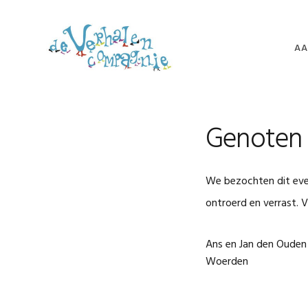
Spring
Door
Spring
naar
naar
naar
de
de
de
AA
hoofdnavigatie
hoofd
voettekst
inhoud
VE
VE
Genoten 
VE
FE
We bezochten dit eve
TU
NI
ontroerd en verrast. V
VO
Ans en Jan den Ouden
Woerden