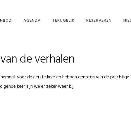
NBOD
AGENDA
TERUGBLIK
RESERVEREN
NI
RHALENCAFÉ
IN 
RTELLER IN DE KLAS
NIE
van de verhalen
RTELLENDER-WIJS
BASISSCHOLEN
KRIMPENERWAARD
STIVAL VERHALEN
nement voor de eerste keer en hebben genoten van de prachtige
SSEN OUD EN
EUW 2025
olgende keer zijn we er zeker weer bij.
ORSTELLINGEN