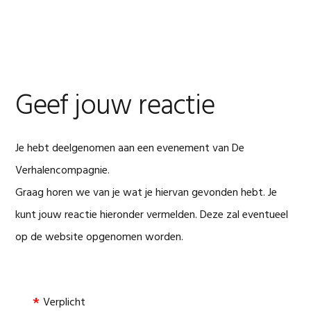
Spring
Door
Spring
naar
naar
naar
de
de
de
hoofdnavigatie
hoofd
voettekst
inhoud
Geef jouw reactie
Je hebt deelgenomen aan een evenement van De
Verhalencompagnie.
Graag horen we van je wat je hiervan gevonden hebt. Je
kunt jouw reactie hieronder vermelden. Deze zal eventueel
op de website opgenomen worden.
Verplicht