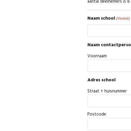
aantal deelnemers is 8.
Naam school
(Vereist)
Naam contactpers
Voornaam
Adres school
Straat + huisnummer
Postcode