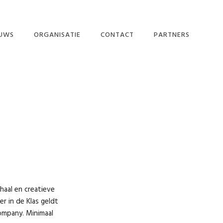
EUWS
ORGANISATIE
CONTACT
PARTNERS
DE MEDIA
MISSIE EN
DOELSTELLING
UWSBRIEF
BESTUUR EN
WERKGROEPEN
GULLE GEVERS
PARTNERS
PRIVACY POLICY
haal en creatieve
er in de Klas geldt
ompany. Minimaal