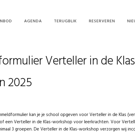
NBOD
AGENDA
TERUGBLIK
RESERVEREN
NI
RHALENCAFÉ
IN 
RTELLER IN DE KLAS
NIE
rmulier Verteller in de Klas
RTELLENDER-WIJS
BASISSCHOLEN
KRIMPENERWAARD
STIVAL VERHALEN
n 2025
SSEN OUD EN
EUW 2025
ORSTELLINGEN
meldformulier kan je je school opgeven voor Verteller in de Klas (ver
 of een Verteller in de Klas-workshop voor leerkrachten. Voor Vertell
imaal 3 groepen. De Verteller in de Klas-workshop verzorgen wij inc