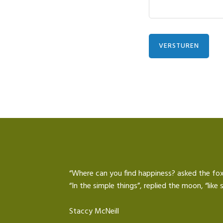
VERSTUREN
“Where can you find happiness? asked the fox
“In the simple things”, replied the moon, “lik
Staccy McNeill