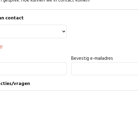
in gesprek. Hoe kunnen we in contact komen?
an contact
t)
Bevestig e-mailadres
cties/vragen