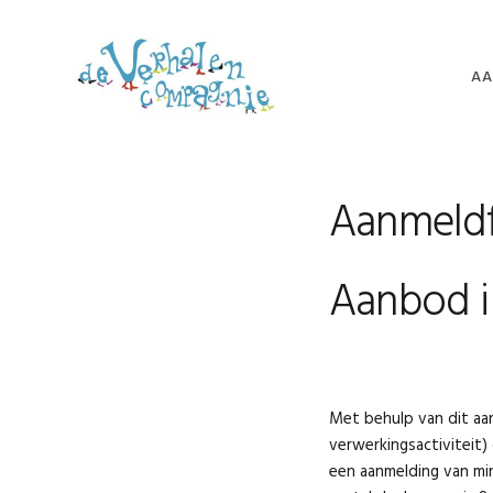
Spring
Door
Spring
naar
naar
naar
de
de
de
AA
hoofdnavigatie
hoofd
voettekst
inhoud
VE
VE
Aanmeldfo
VE
FE
Aanbod i
TU
NI
VO
Met behulp van dit aan
verwerkingsactiviteit)
een aanmelding van min