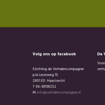
Footer
Volg ons op facebook
De 
Voor
Stichting de Verhalencompagnie
verh
p/a Liezeweg 15
2851 ED Haastrecht
T 06-38138252
M
info@verhalencompagnie.nl