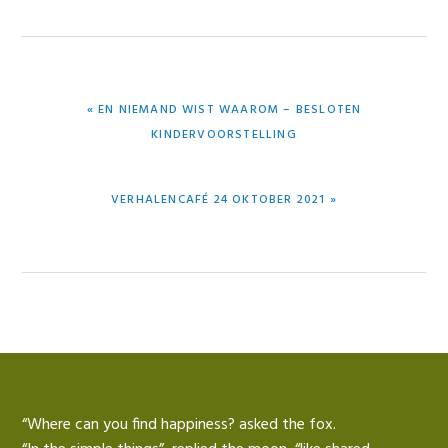
VORIG
« EN NIEMAND WIST WAAROM – BESLOTEN
BERICHT:
KINDERVOORSTELLING
VOLGEND
VERHALENCAFÉ 24 OKTOBER 2021 »
BERICHT:
“Where can you find happiness? asked the fox.