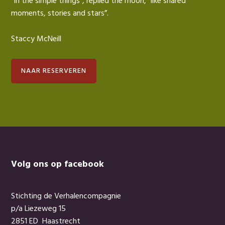
“In the simple things”, replied the moon, “like shared
moments, stories and stars”.
Staccy McNeill
NAAR RESERVEREN
Footer
Volg ons op facebook
Stichting de Verhalencompagnie
p/a Liezeweg 15
2851 ED Haastrecht